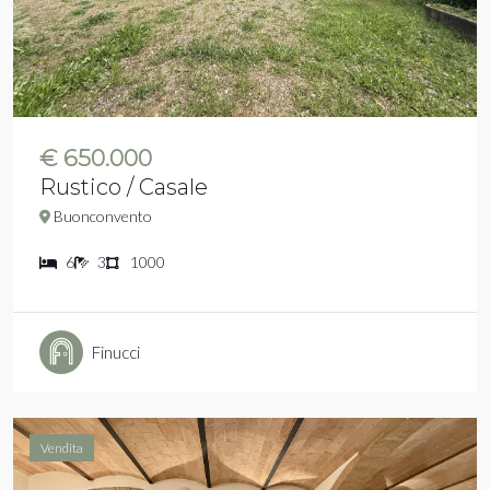
€ 650.000
Rustico / Casale
Buonconvento
6
3
1000
Finucci
Vendita