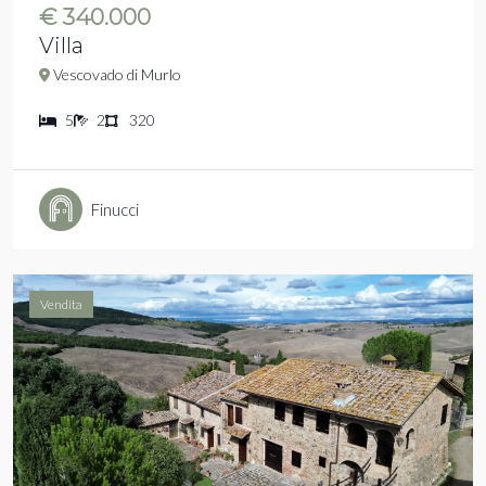
€ 340.000
Villa
Vescovado di Murlo
5
2
320
Finucci
Vendita