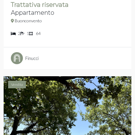
Trattativa riservata
Appartamento
Buonconvento
2
1
64
Finucci
Vendita