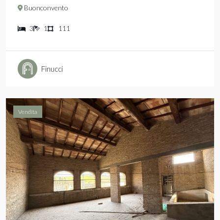
Buonconvento
3
1
111
Finucci
Vendita