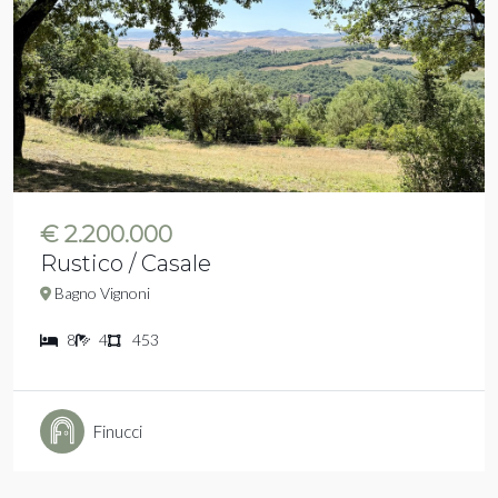
€ 2.200.000
Rustico / Casale
Bagno Vignoni
8
4
453
Finucci