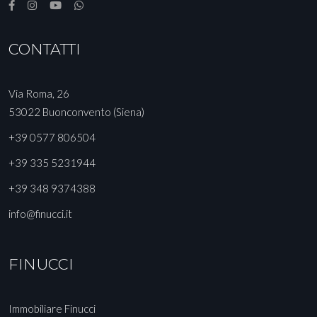
CONTATTI
Via Roma, 26
53022 Buonconvento (Siena)
+39 0577 806504
+39 335 5231944
+39 348 9374388
info@finucci.it
FINUCCI
Immobiliare Finucci