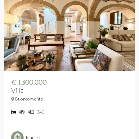
€ 1.300.000
Villa
Buonconvento
4
4
340
Finucci