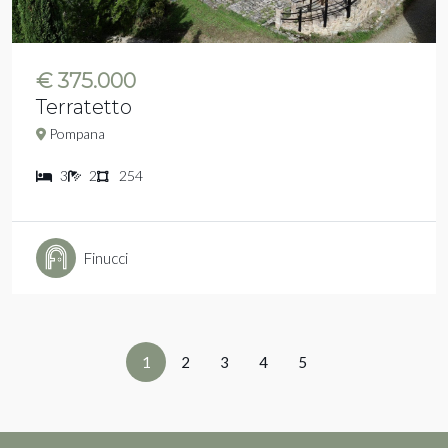
€ 375.000
Terratetto
Pompana
3
2
254
Finucci
1
2
3
4
5