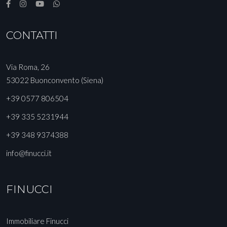
CONTATTI
Via Roma, 26
53022 Buonconvento (Siena)
+39 0577 806504
+39 335 5231944
+39 348 9374388
info@finucci.it
FINUCCI
Immobiliare Finucci