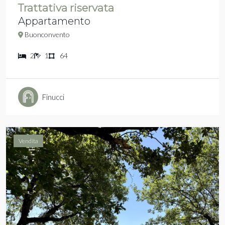
Trattativa riservata
Appartamento
Buonconvento
2
1
64
Finucci
Vendita