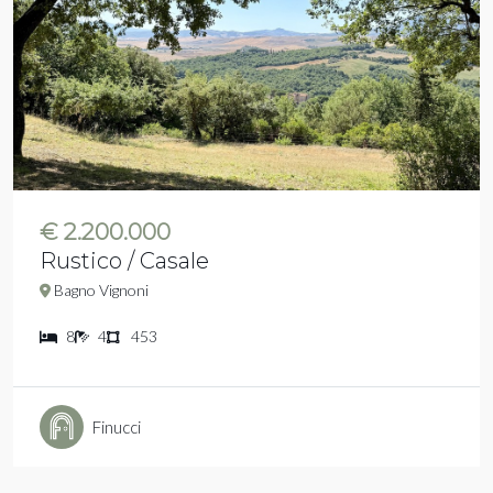
€ 2.200.000
Rustico / Casale
Bagno Vignoni
8
4
453
Finucci