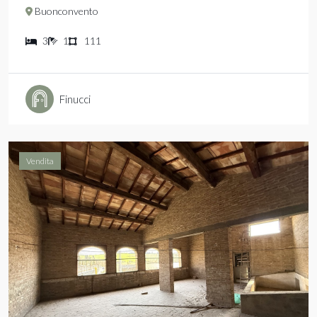
Buonconvento
3
1
111
Finucci
Vendita