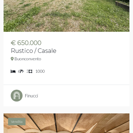
€ 650.000
Rustico / Casale
Buonconvento
6
3
1000
Finucci
Vendita