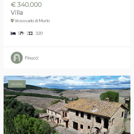
€ 340.000
Villa
Vescovado di Murlo
5
2
320
Finucci
Vendita