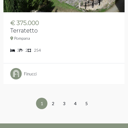
€ 375.000
Terratetto
Pompana
3
2
254
Finucci
1
2
3
4
5