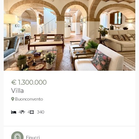
€ 1.300.000
Villa
Buonconvento
4
4
340
Finucci