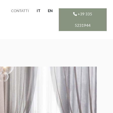
CONTATTI
IT
EN
+39 335
5231944