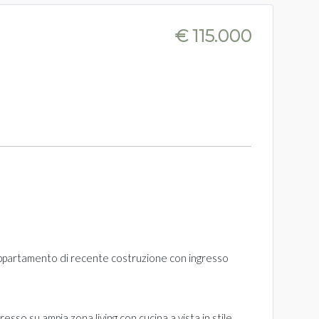
€ 115.000
ppartamento di recente costruzione con ingresso
resso su ampia zona living con cucina a vista in stile