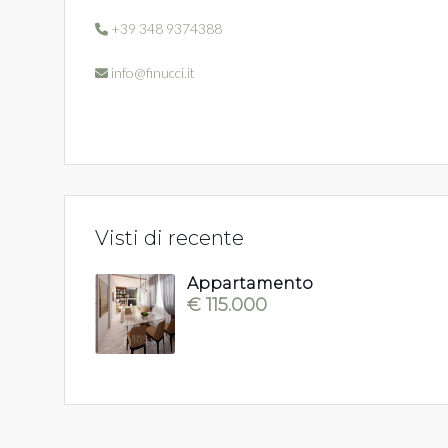
+39 348 9374388
info@finucci.it
Visti di recente
Appartamento
€ 115.000