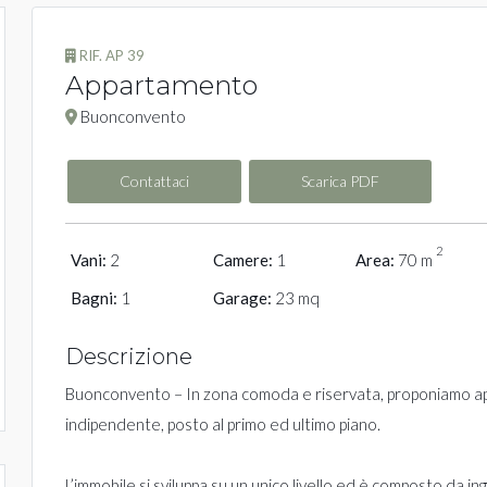
RIF. AP 39
Appartamento
Buonconvento
Contattaci
Scarica PDF
2
Vani:
2
Camere:
1
Area:
70 m
Bagni:
1
Garage:
23 mq
Descrizione
Buonconvento – In zona comoda e riservata, proponiamo a
indipendente, posto al primo ed ultimo piano.
L’immobile si sviluppa su un unico livello ed è composto da ing