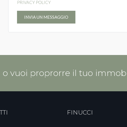
PRIVACY POLICY
INVIA UN MESSAGGIO
a o vuoi proprorre il tuo immob
TTI
FINUCCI