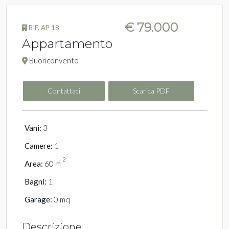
€ 79.000
RIF. AP 18
Appartamento
Buonconvento
Contattaci
Scarica PDF
Vani:
3
Camere:
1
2
Area:
60 m
Bagni:
1
Garage:
0 mq
Descrizione