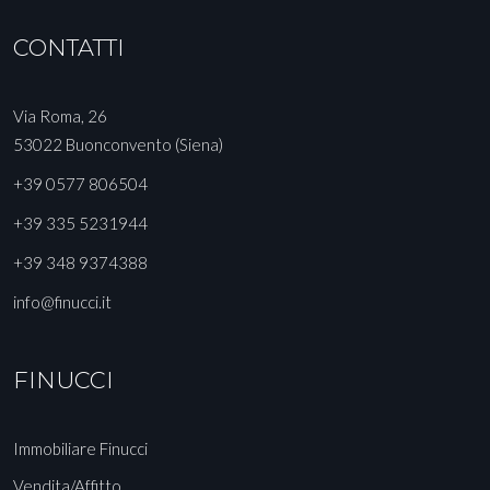
CONTATTI
Via Roma, 26
53022 Buonconvento (Siena)
+39 0577 806504
+39 335 5231944
+39 348 9374388
info@finucci.it
FINUCCI
Immobiliare Finucci
Vendita/Affitto