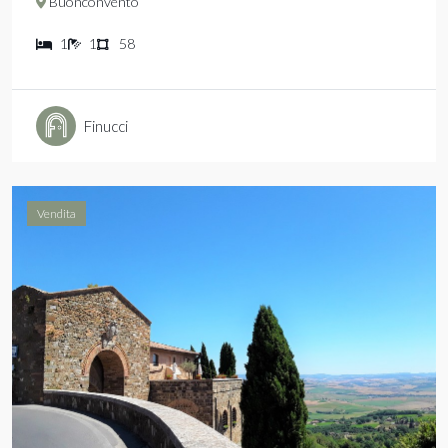
Buonconvento
1
1
58
Finucci
Vendita