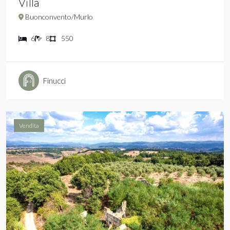
Villa
Buonconvento/Murlo
6
8
550
Finucci
Vendita