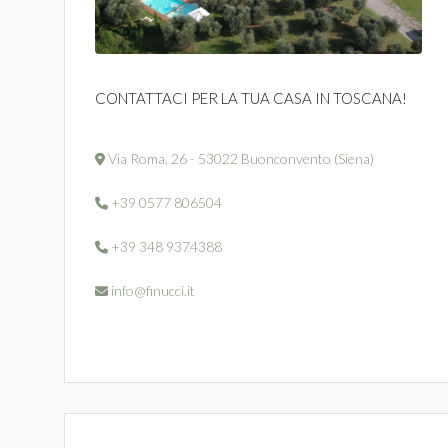
CONTATTACI PER LA TUA CASA IN TOSCANA!
Via Roma, 26 - 53022 Buonconvento (Siena)
+39 0577 806504
+39 348 9374388
info@finucci.it