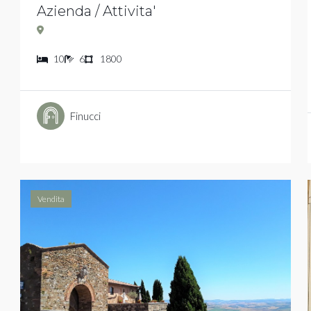
Azienda / Attivita'
10
6
1800
Finucci
Vendita