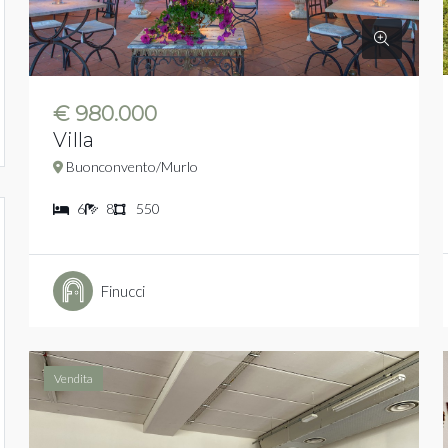
€ 980.000
Villa
Buonconvento/Murlo
6
8
550
Finucci
Vendita