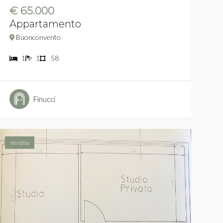
€ 65.000
Appartamento
Buonconvento
1
1
58
Finucci
Vendita