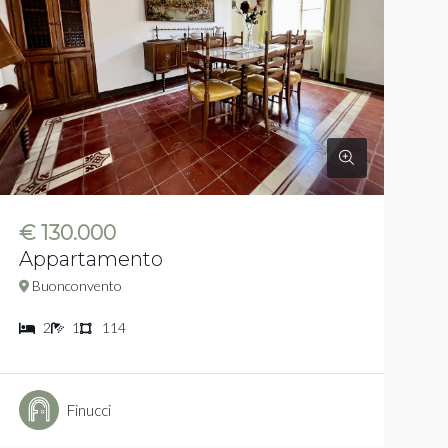
€ 130.000
Appartamento
Buonconvento
2
1
114
Finucci