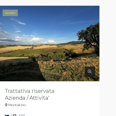
Vendita
Trattativa riservata
Azienda / Attivita'
Montalcino
5
550