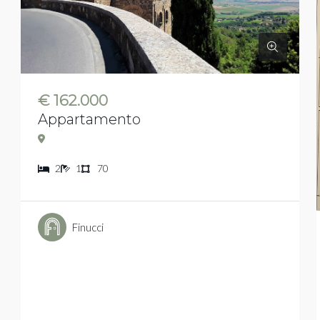
€ 162.000
Appartamento
2
1
70
Finucci