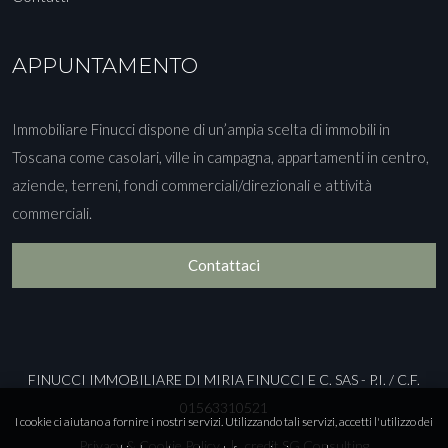
APPUNTAMENTO
Immobiliare Finucci dispone di un’ampia scelta di immobili in
Toscana come casolari, ville in campagna, appartamenti in centro,
aziende, terreni, fondi commerciali/direzionali e attività
commerciali.
Contattaci
FINUCCI IMMOBILIARE DI MIRIA FINUCCI E C. SAS - P.I. / C.F.
01563310521
I cookie ci aiutano a fornire i nostri servizi. Utilizzando tali servizi, accetti l'utilizzo dei
Privacy & Cookie Policy
|
credit SG Consulting