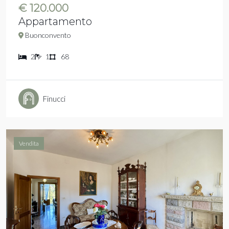
€ 120.000
Appartamento
Buonconvento
2
1
68
Finucci
Vendita