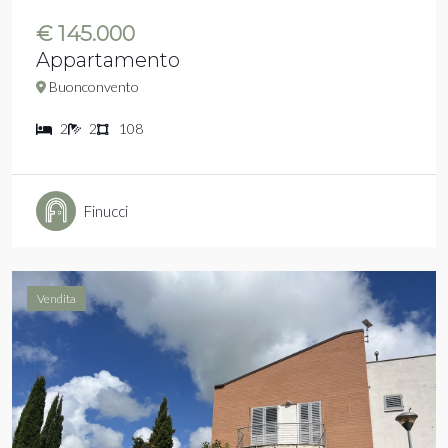
€ 145.000
Appartamento
Buonconvento
2
2
108
Finucci
Vendita