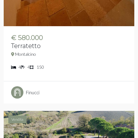
€ 580.000
Terratetto
Montalcino
4
4
150
Finucci
Vendita