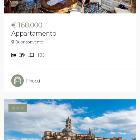
€ 168.000
Appartamento
Buonconvento
2
1
133
Finucci
Vendita