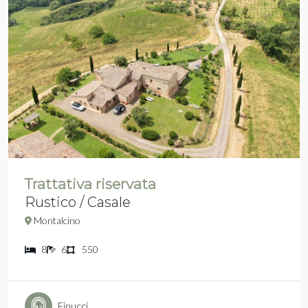
Trattativa riservata
Rustico / Casale
Montalcino
8
6
550
Finucci