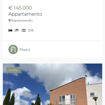
€ 145.000
Appartamento
Buonconvento
2
2
108
Finucci
Vendita