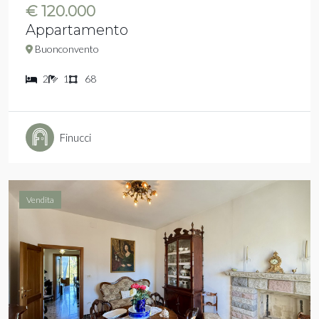
€ 120.000
Appartamento
Buonconvento
2
1
68
Finucci
Vendita