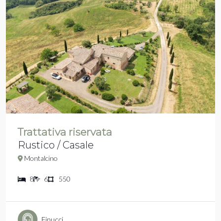
Trattativa riservata
Rustico / Casale
Montalcino
8
6
550
Finucci