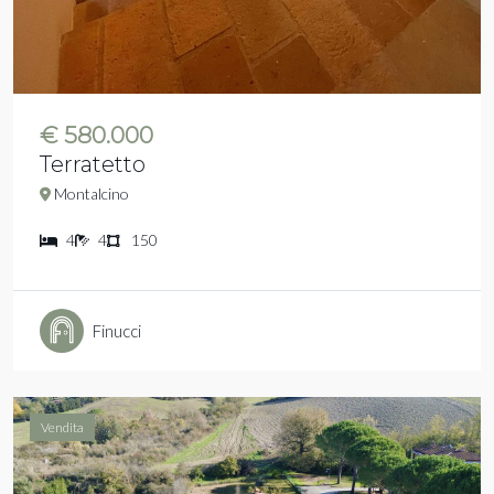
€ 580.000
Terratetto
Montalcino
4
4
150
Finucci
Vendita