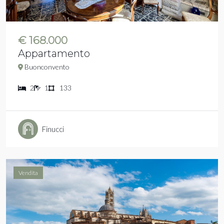
€ 168.000
Appartamento
Buonconvento
2
1
133
Finucci
Vendita