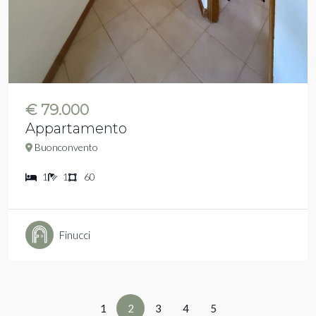
€ 79.000
Appartamento
Buonconvento
1
1
60
Finucci
1
2
3
4
5