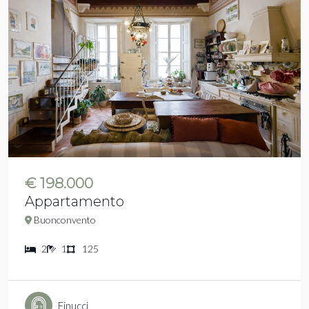
€ 198.000
Appartamento
Buonconvento
2
1
125
Finucci