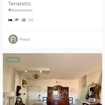
Terratetto
Buonconvento
3
1
132
Finucci
Vendita