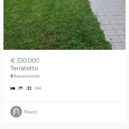
€ 330.000
Terratetto
Buonconvento
2
2
146
Finucci