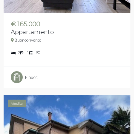
€ 165.000
Appartamento
Buonconvento
2
1
90
Finucci
Vendita