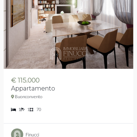
€ 115.000
Appartamento
Buonconvento
1
1
70
Finucci