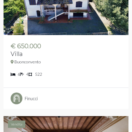
€ 650.000
Villa
Buonconvento
6
4
522
Finucci
Vendita