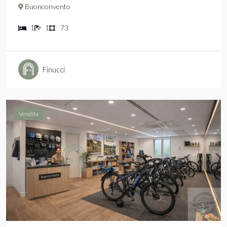
Buonconvento
1
1
73
Finucci
Vendita