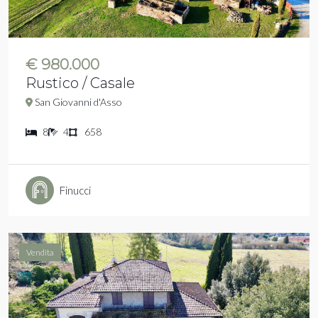
€ 980.000
Rustico / Casale
San Giovanni d'Asso
8
4
658
Finucci
Vendita