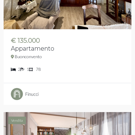
€ 135.000
Appartamento
Buonconvento
2
1
78
Finucci
Vendita