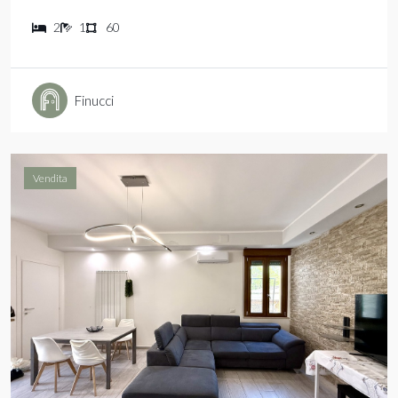
2
1
60
Finucci
Vendita